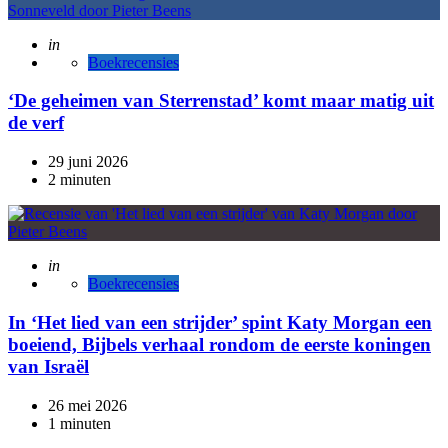
Posted
in
Boekrecensies
‘De geheimen van Sterrenstad’ komt maar matig uit
de verf
29 juni 2026
2 minuten
Posted
in
Boekrecensies
In ‘Het lied van een strijder’ spint Katy Morgan een
boeiend, Bijbels verhaal rondom de eerste koningen
van Israël
26 mei 2026
1 minuten