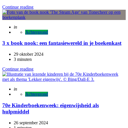
Continue reading
Posted
in
Achtergrond
3 x book nook: een fantasiewereld in je boekenkast
29 oktober 2024
3 minuten
Continue reading
Posted
in
Achtergrond
70e Kinderboekenweek: eigenwijsheid als
hulpmiddel
26 september 2024
1 minuten