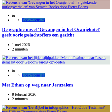
Posted
in
Boekrecensies
De graphic novel ‘Gevangen in het Oranjehotel’
geeft oorlogsslachtoffers een gezicht
1 mei 2026
2 minuten
Posted
in
Boekrecensies
Met Ethan op weg naar Jeruzalem
9 februari 2026
2 minuten