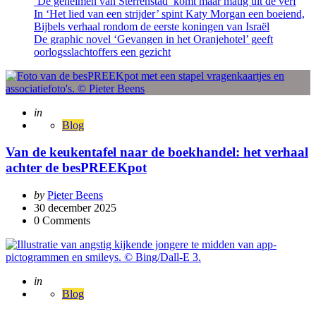
‘De geheimen van Sterrenstad’ komt maar matig uit de verf
In ‘Het lied van een strijder’ spint Katy Morgan een boeiend,
Bijbels verhaal rondom de eerste koningen van Israël
De graphic novel ‘Gevangen in het Oranjehotel’ geeft
oorlogsslachtoffers een gezicht
Posted
in
Blog
Van de keukentafel naar de boekhandel: het verhaal
achter de besPREEKpot
Posted
by
Pieter Beens
by
30 december 2025
0
Comments
Posted
in
Blog