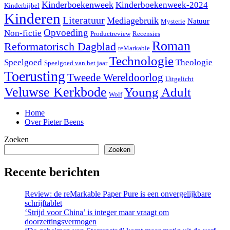
Kinderboekenweek
Kinderboekenweek-2024
Kinderbijbel
Kinderen
Literatuur
Mediagebruik
Natuur
Mysterie
Opvoeding
Non-fictie
Productreview
Recensies
Roman
Reformatorisch Dagblad
reMarkable
Technologie
Speelgoed
Theologie
Speelgoed van het jaar
Toerusting
Tweede Wereldoorlog
Uitgelicht
Veluwse Kerkbode
Young Adult
Wolf
Home
Over Pieter Beens
Zoeken
Zoeken
Recente berichten
Review: de reMarkable Paper Pure is een onvergelijkbare
schrijftablet
‘Strijd voor China’ is integer maar vraagt om
doorzettingsvermogen