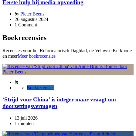
Eerste hulp bij media-opvoeding
Posted
by
Pieter Beens
by
26 augustus 2024
1
Comment
Boekrecensies
Recensies voor het Reformatorisch Dagblad, de Veluwse Kerkbode
en meer
Meer boekrecensies
Posted
in
Boekrecensies
‘Strijd voor China’ is integer maar vraagt om
doorzettingsvermogen
13 juli 2026
1 minuten