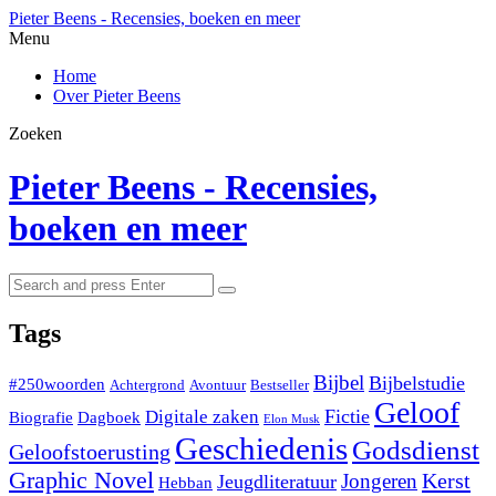
Menu
Pieter Beens - Recensies, boeken en meer
Search
Menu
Home
Over Pieter Beens
Zoeken
Pieter Beens - Recensies,
boeken en meer
Search
Search
for:
Tags
Bijbel
Bijbelstudie
#250woorden
Achtergrond
Avontuur
Bestseller
Geloof
Fictie
Digitale zaken
Biografie
Dagboek
Elon Musk
Geschiedenis
Godsdienst
Geloofstoerusting
Graphic Novel
Kerst
Jongeren
Jeugdliteratuur
Hebban