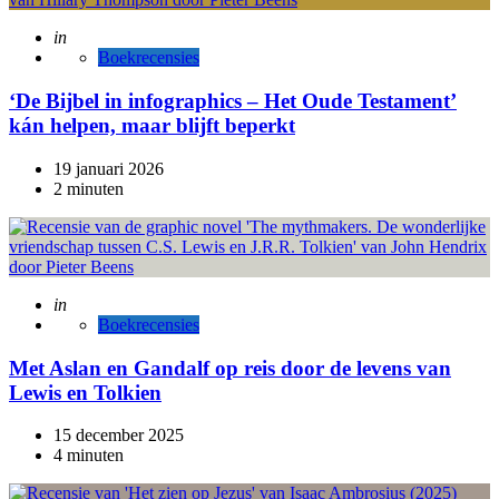
Posted
in
Boekrecensies
‘De Bijbel in infographics – Het Oude Testament’
kán helpen, maar blijft beperkt
19 januari 2026
2 minuten
Posted
in
Boekrecensies
Met Aslan en Gandalf op reis door de levens van
Lewis en Tolkien
15 december 2025
4 minuten