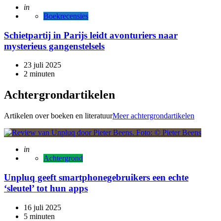
Posted
in
Boekrecensies
Schietpartij in Parijs leidt avonturiers naar
mysterieus gangenstelsels
23 juli 2025
2 minuten
Achtergrondartikelen
Artikelen over boeken en literatuur
Meer achtergrondartikelen
Posted
in
Achtergrond
Unpluq geeft smartphonegebruikers een echte
‘sleutel’ tot hun apps
16 juli 2025
5 minuten