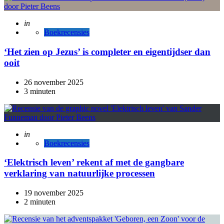
Posted
in
Boekrecensies
‘Het zien op Jezus’ is completer en eigentijdser dan
ooit
26 november 2025
3 minuten
Posted
in
Boekrecensies
‘Elektrisch leven’ rekent af met de gangbare
verklaring van natuurlijke processen
19 november 2025
2 minuten